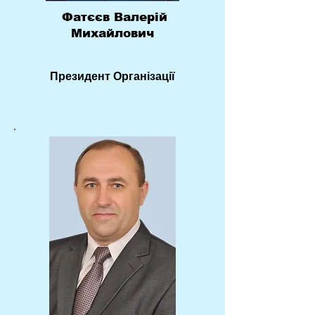
Фатєєв Валерій
Михайлович
Президент
Організ
ації