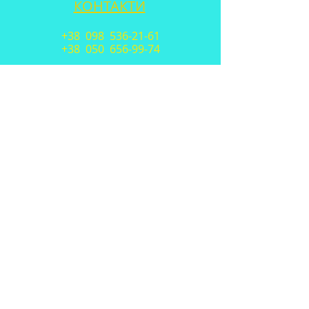
КОНТАКТИ
+38 098
536-21-61
+38 050
656-99-74
E-mail:
go_vavt2017@ukr.net
© Copyright