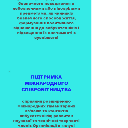
безпечного поводження з
небезпечними або підозрілими
предметами, як чинників
безпечного способу життя,
формування позитивного
відношення до вибухотехніків і
підвищення їх значимості в
суспільстві
ПІДТРИМКА
МІЖНАРОДНОГО
СПІВРОБІТНИЦТВА
сприяння розширенню
міжнародних гуманітарних
зв’язків та контактів
вибухотехніків; розвиток
наукової та технічної творчості
членів Організації в галузі