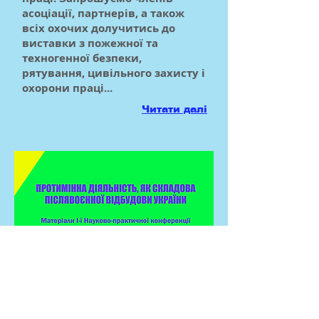
асоціації, партнерів, а також
всіх охочих долучитись до
виставки з пожежної та
техногенної безпеки,
рятування, цивільного захисту і
охорони праці...
Читати далі
Збірник тез доповідей
«ПРОТИМІННА ДІЯЛЬНІСТЬ, ЯК
СКЛАДОВА ПІСЛЯВОЄННОЇ
ВІДБУДОВИ УКРАЇНИ»