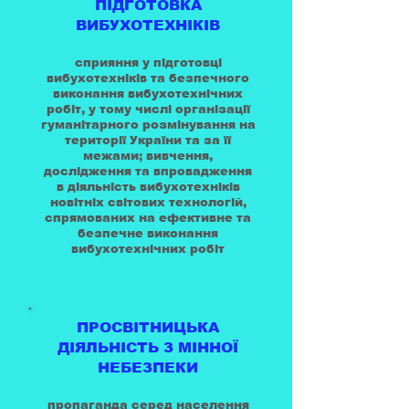
ПІДГОТОВКА
ВИБУХОТЕХНІКІВ
сприяння у підготовці
вибухотехніків та безпечного
виконання вибухотехнічних
робіт, у тому числі організації
гуманітарного розмінування на
території України та за її
межами; вивчення,
дослідження та впровадження
в діяльність вибухотехніків
новітніх світових технологій,
спрямованих на ефективне та
безпечне виконання
вибухотехнічних робіт
ПРОСВІТНИЦЬКА
ДІЯЛЬНІСТЬ З МІННОЇ
НЕБЕЗПЕКИ
пропаганда серед населення