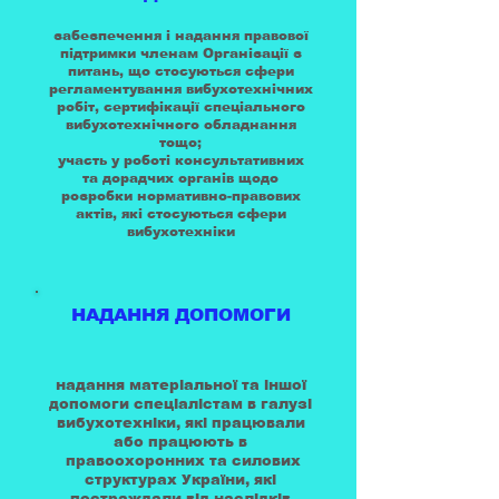
забезпечення і надання правової
підтримки членам Організації з
питань, що стосуються сфери
регламентування вибухотехнічних
робіт, сертифікації спеціального
вибухотехнічного обладнання
тощо;
участь у роботі консультативних
та дорадчих органів щодо
розробки нормативно-правових
актів, які стосуються сфери
вибухотехніки
НАДАННЯ ДОПОМОГИ
надання матеріальної та іншої
допомоги спеціалістам в галузі
вибухотехніки, які працювали
або працюють в
правоохоронних та силових
структурах України, які
постраждали від наслідків