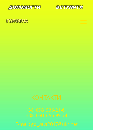
ДОПОМОГТИ
ВСТУПИТИ
ГОЛОВНА
КОНТАКТИ
+38 098
536-21-61
+38 050
656-99-74
E-mail:
go_vavt2017@ukr.net