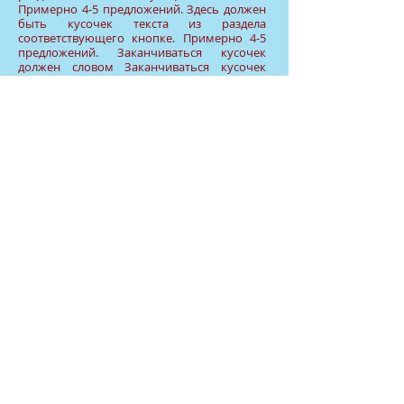
Примерно 4-5 предложений. Здесь должен
бы
ть кусочек текста из раздела
соответствующего кнопке. Примерно 4-5
предложений. Заканчиваться кусочек
должен словом Заканчиваться кусочек
должен словом
Подробнее...
КОНТАКТИ
+38 098
536-21-61
+38 050
656-99-74
E-mail:
go_vavt2017@ukr.net