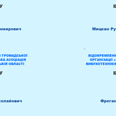
У
К
имирович
Мицкан Ру
Л ГРОМАДСЬКОЇ
ВІДОКРЕМЛЕНИ
ЬКА АСОЦІАЦІЯ
ОРГАНІЗАЦІЇ 
ЬКІЙ ОБЛАСТІ
ВИБУХОТЕХНІКІВ
У
К
колайович
Фреган