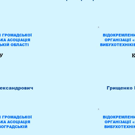
Л ГРОМАДСЬКОЇ
ВІДОКРЕМЛЕНИ
ЬКА АСОЦІАЦІЯ
ОРГАНІЗАЦІЇ 
ЬКІЙ ОБЛАСТІ
ВИБУХОТЕХНІКІ
У
К
лександрович
Грищенко 
Л ГРОМАДСЬКОЇ
ВІДОКРЕМЛЕНИ
ЬКА АСОЦІАЦІЯ
ОРГАНІЗАЦІЇ 
ВОГРАДСЬКІЙ
ВИБУХОТЕХНІК