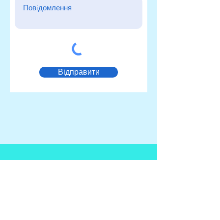
Відправити
КОНТАКТИ
+38 098
536-21-61
+38 050
656-99-74
E-mail:
go_vavt2017@ukr.net