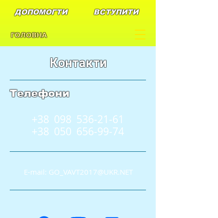
ДОПОМОГТИ
ВСТУПИТИ
ГОЛОВНА
Контакти
Телефони
+38 098
536-21-61
+38 050
656-99-74
E-mail:
GO_VAVT2017@UKR.NET