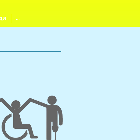
ДИ
...