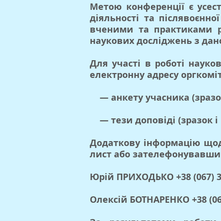
Метою конференції є усес
діяльності та післявоєнн
вченими та практиками рі
наукових досліджень з дан
Для участі в роботі науков
електронну адресу оргкоміт
— анкету учасника (зразок
— тези доповіді (зразок і
Додаткову інформацію щод
лист або зателефонувавши 
Юрій ПРИХОДЬКО +38 (067) 3
Олексій БОТНАРЕНКО +38 (067