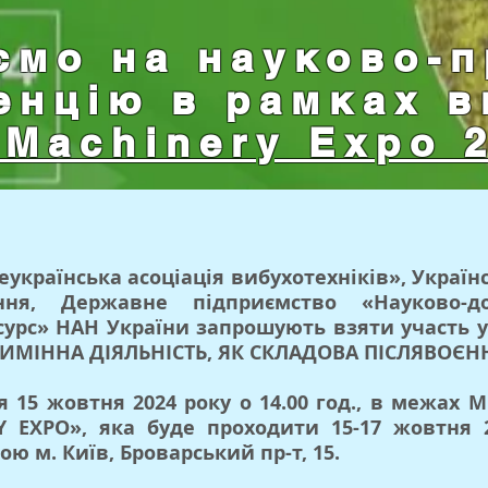
ємо на науково-п
енцію в рамках в
Machinery Expo 
еукраїнська асоціація вибухотехніків», Українс
ання, Державне підприємство «Науково-
урс» НАН України запрошують взяти участь у
ОТИМІННА ДІЯЛЬНІСТЬ, ЯК СКЛАДОВА ПІСЛЯВОЄН
 15 жовтня 2024 року о 14.00 год., в межах 
 EXPO», яка буде проходити 15-17 жовтня 
ю м. Київ, Броварський пр-т, 15.