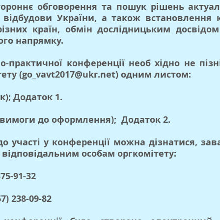
тороннє обговорення та пошук рішень актуа
ої відбудови України, а також встановлення 
зних країн, обмін дослідницьким досвідом 
ого напрямку.
о-практичної конференції необ хідно не пізн
ету (
go_vavt2017@ukr.net
) одним листом:
); Додаток 1.
 вимоги до оформлення); Додаток 2.
о участі у конференції можна дізнатися, з
відповідальним особам оргкомітету:
75-91-32
) 238-09-82