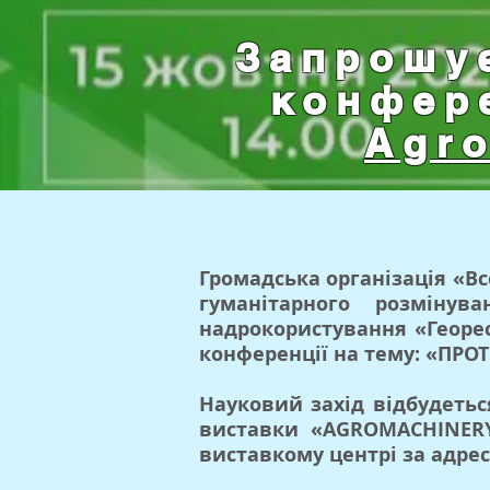
Запрошу
конфер
Agro
Громадська організація «Вс
гуманітарного розмінув
надрокористування «Георес
конференції на тему: «ПР
Науковий захід відбудеться
виставки «AGROMACHINERY
виставкому центрі за адресо