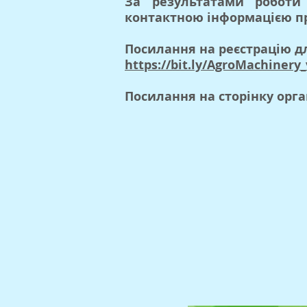
За результатами роботи
контактною інформацією пр
Посилання на реєстрацію д
https://bit.ly/AgroMachinery_
Посилання на сторінку орга