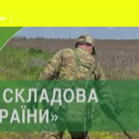
ДИ
...