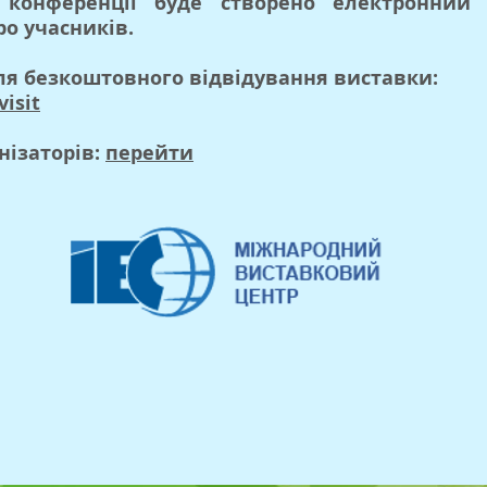
 конференції буде створено електронний 
о учасників.
ля безкоштовного відвідування виставки:
visit
нізаторів:
перейти