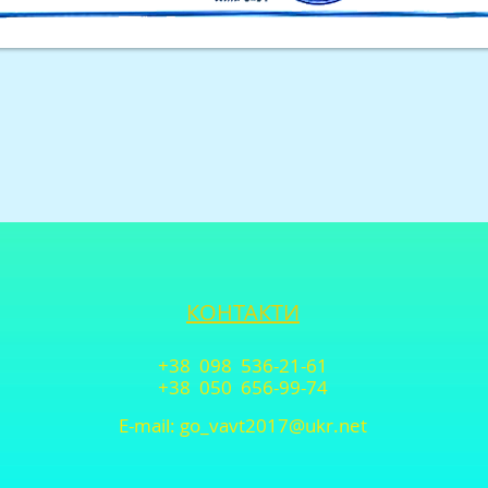
КОНТАКТИ
+38 098 536-21-61
+38 050 656-99-74
E-mail:
go_vavt2017@ukr.net