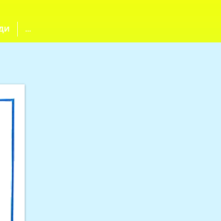
ДИ
...