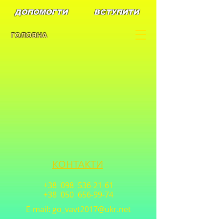
ДОПОМОГТИ
ВСТУПИТИ
ГОЛОВНА
КОНТАКТИ
+38 098
536-21-61
+38 050
656-99-74
E-mail:
go_vavt2017@ukr.net