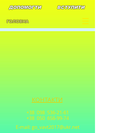
ДОПОМОГТИ
ВСТУПИТИ
ГОЛОВНА
КОНТАКТИ
+38 098
536-21-61
+38 050
656-99-74
E-mail:
go_vavt2017@ukr.net