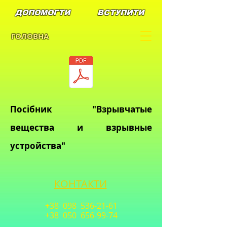
ДОПОМОГТИ
ВСТУПИТИ
ГОЛОВНА
Посібник "Взрывчатые
вещества и взрывные
устройства"
КОНТАКТИ
+38 098
536-21-61
+38 050
656-99-74