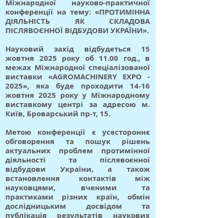
Міжнародної науково-практичної
конференції на тему: «ПРОТИМІННА
ДІЯЛЬНІСТЬ ЯК СКЛАДОВА
ПІСЛЯВОЄННОЇ ВІДБУДОВИ УКРАЇНИ».
Науковий захід відбудеться 15
жовтня 2025 року об 11.00 год., в
межах Міжнародної спеціалізованої
виставки «AGROMACHINERY EXPO -
2025», яка буде проходити 14-16
жовтня 2025 року у Міжнародному
виставкому центрі за адресою м.
Київ, Броварський пр-т, 15.
Метою конференції є усестороннє
обговорення та пошук рішень
актуальних проблем протимінної
діяльності та післявоєнної
відбудови України, а також
встановлення контактів між
науковцями, вченими та
практиками різних країн, обмін
дослідницьким досвідом та
публікація результатів наукових