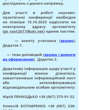
досліджень з даного напрямку.
Для участі в роботі науково-
практичної конференції необхідно
не пізніше
15.10.2025
надіслати на
електронну адресу оргкомітету
(
go_vavt2017@ukr.net
) одним листом:
— анкету учасника (
зразок
);
Додаток 1.
— тези доповідей (
зразок і вимоги
до оформлення
); Додаток 2.
Додаткову інформацію щодо участі у
конференції можна дізнатися,
завантаживши інформаційний лист
або зателефонувавши
відповідальним особам оргкомітету:
Юрій ПРИХОДЬКО
+38 (067) 375-91-32
Олексій БОТНАРЕНКО
+38 (067) 238-