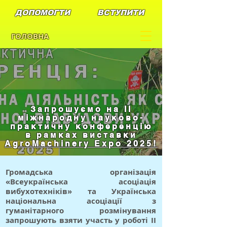
ДОПОМОГТИ
ВСТУПИТИ
ГОЛОВНА
Запрошуємо на II
міжнародну науково-
практичну конференцію
в рамках виставки
AgroMachinery Expo 2025!
Громадська організація
«Всеукраїнська асоціація
вибухотехніків» та Українська
національна асоціації з
гуманітарного розмінування
запрошують взяти участь у роботі II