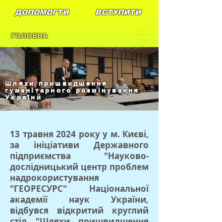
ДОПОМОГТИ
ВСТУПИТИ
ГОЛОВНА
Шляхи пришвидшення
гуманітарного розмінування
України
13 травня 2024 року у м. Києві,
за ініціативи Державного
підприємства "Науково-
дослідницький центр проблем
надрокористування
"ГЕОРЕСУРС" Національної
академії наук України,
відбувся відкритий круглий
стіл "Шляхи пришвидшення