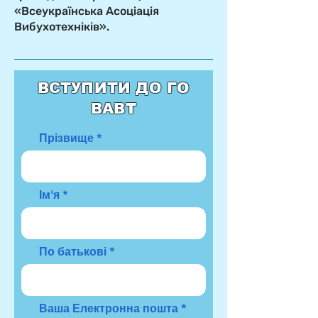
«Всеукраїнська Асоціація
Вибухотехніків».
ВСТУПИТИ ДО ГО
ВАВТ
Прізвище
Ім'я
По батькові
Ваша Електронна пошта