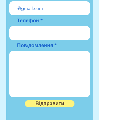
Телефон
Повiдомлення
Відправити