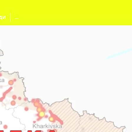
ДИ
...